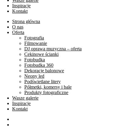
Wasze galerie
Inspiracje
Kontakt
Strona główna
O nas
Oferta
Fotografia
Filmowanie
DJ oprawa muzyczna – oferta
Cekinowe ścianki
Fotobudka
Fotobudka 360
Dekoracje balonowe
Neony led
Podświetlane litery
Półmetki, komersy i bale
Produkty fotograficzne
Wasze galerie
Inspiracje
Kontakt