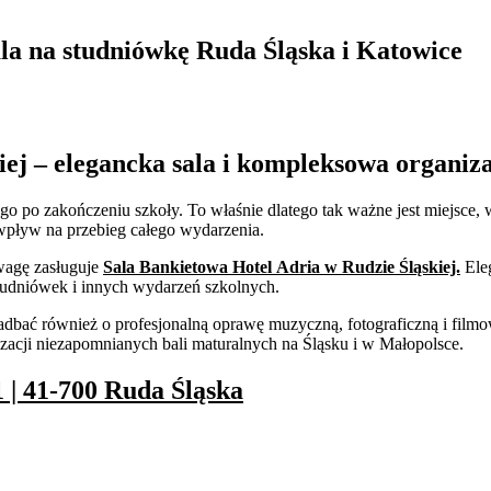
la na studniówkę Ruda Śląska i Katowice
ej – elegancka sala i kompleksowa organiza
go po zakończeniu szkoły. To właśnie dlatego tak ważne jest miejsce,
wpływ na przebieg całego wydarzenia.
wagę zasługuje
Sala Bankietowa Hotel Adria w Rudzie Śląskiej.
Eleg
studniówek i innych wydarzeń szkolnych.
ać również o profesjonalną oprawę muzyczną, fotograficzną i filmową
izacji niezapomnianych bali maturalnych na Śląsku i w Małopolsce.
1 | 41-700 Ruda Śląska