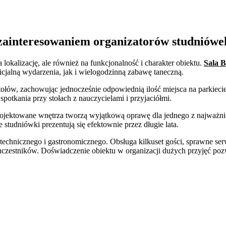
 zainteresowaniem organizatorów studniówe
 lokalizację, ale również na funkcjonalność i charakter obiektu.
Sala B
jalną wydarzenia, jak i wielogodzinną zabawę taneczną.
łów, zachowując jednocześnie odpowiednią ilość miejsca na parkiecie
otkania przy stołach z nauczycielami i przyjaciółmi.
projektowane wnętrza tworzą wyjątkową oprawę dla jednego z najważni
e studniówki prezentują się efektownie przez długie lata.
echnicznego i gastronomicznego. Obsługa kilkuset gości, sprawne ser
zestników. Doświadczenie obiektu w organizacji dużych przyjęć pozw