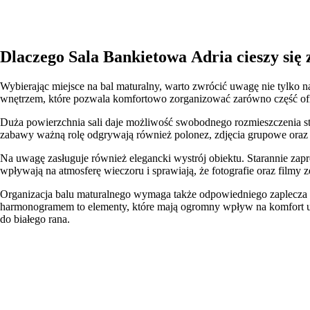
Dlaczego Sala Bankietowa Adria cieszy się
Wybierając miejsce na bal maturalny, warto zwrócić uwagę nie tylko na
wnętrzem, które pozwala komfortowo zorganizować zarówno część ofic
Duża powierzchnia sali daje możliwość swobodnego rozmieszczenia sto
zabawy ważną rolę odgrywają również polonez, zdjęcia grupowe oraz sp
Na uwagę zasługuje również elegancki wystrój obiektu. Starannie za
wpływają na atmosferę wieczoru i sprawiają, że fotografie oraz filmy z
Organizacja balu maturalnego wymaga także odpowiedniego zaplecza t
harmonogramem to elementy, które mają ogromny wpływ na komfort uc
do białego rana.